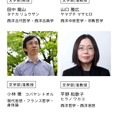
田中 龍山
山口 雅広
タナカ リュウザン
ヤマグチ マサヒロ
西洋古代哲学・西洋古典学
西洋中世哲学・宗教哲学
文学部/准教授
文学部/准教授
小林 徹
平野 和歌子
コバヤシ トオル
ヒラノ ワカコ
現代思想・フランス哲学・
身体論
西洋哲学・西洋思想