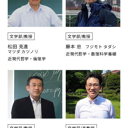
文学部/教授
文学部/教授
松田 克進
藤本 忠
フジモト タダシ
マツダ カツノリ
近現代哲学・数理科学基礎
近現代哲学・倫理学
文学部/教授
文学部/准教授