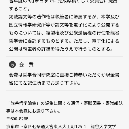
各年度の9月末日までに完成原稿として委員会に提出
すること。
掲載論文等の著作権は執筆者に帰属するが、本学及び
国立情報学研究所等が論文等を電子化により公開する
ものについては、複製権及び公衆送信権の行使を龍谷
哲学会に委託するものとする。ただし、電子化による
公開は執筆者の許諾を得たうえで行うものとする。
会 費
会費は哲学合同研究室に直接ご持参いただくか現金書
留にて左記住所までお送り下さい。
「龍谷哲学論集」の編集に関する通信・寄贈図書・寄贈雑誌
等は本会宛にお送り下さい。
〒600-8268
京都市下京区七条通大宮東入大工町125-1 龍谷大学文学