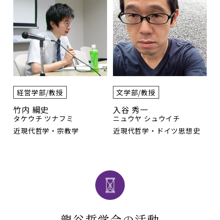
経営学部/教授
文学部/教授
竹内 綱史
入谷 秀一
タケウチ ツナフミ
ニュウヤ シュウイチ
近現代哲学・宗教学
近現代哲学・ドイツ思想史
龍谷哲学会の活動